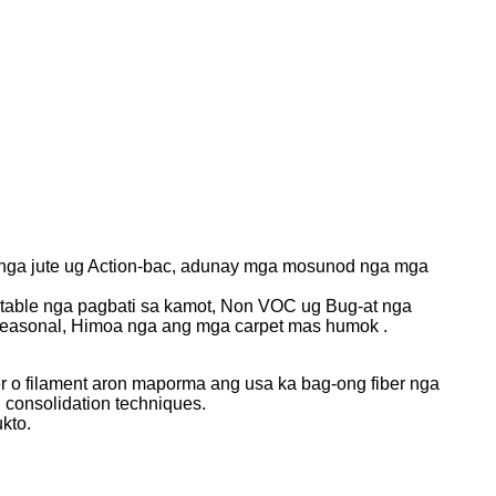
al nga jute ug Action-bac, adunay mga mosunod nga mga
rtable nga pagbati sa kamot, Non VOC ug Bug-at nga
 seasonal, Himoa nga ang mga carpet mas humok .
r o filament aron maporma ang usa ka bag-ong fiber nga
consolidation techniques.
kto.