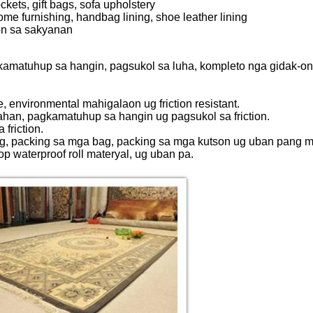
ets, gift bags, sofa upholstery
e furnishing, handbag lining, shoe leather lining
on sa sakyanan
gkamatuhup sa hangin, pagsukol sa luha, kompleto nga gidak-on
 environmental mahigalaon ug friction resistant.
ahan, pagkamatuhup sa hangin ug pagsukol sa friction.
friction.
ing, packing sa mga bag, packing sa mga kutson ug uban pang
 waterproof roll materyal, ug uban pa.