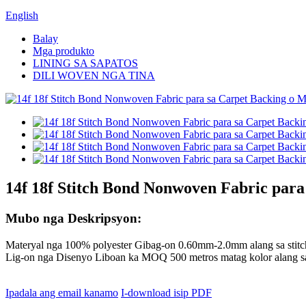
English
Balay
Mga produkto
LINING SA SAPATOS
DILI WOVEN NGA TINA
14f 18f Stitch Bond Nonwoven Fabric para
Mubo nga Deskripsyon:
Materyal nga 100% polyester Gibag-on 0.60mm-2.0mm alang sa stitc
Lig-on nga Disenyo Liboan ka MOQ 500 metros matag kolor alang sa
Ipadala ang email kanamo
I-download isip PDF