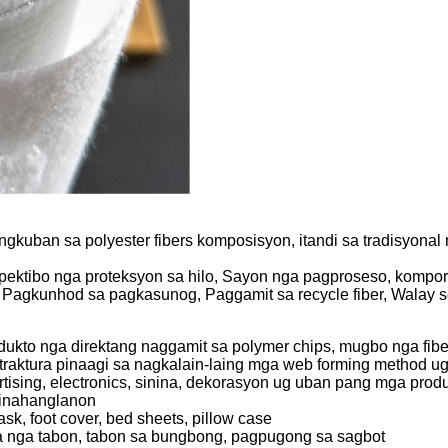
angkuban sa polyester fibers komposisyon, itandi sa tradisyon
Epektibo nga proteksyon sa hilo, Sayon nga pagproseso, kompo
n, Pagkunhod sa pagkasunog, Paggamit sa recycle fiber, Walay
ukto nga direktang naggamit sa polymer chips, mugbo nga fibe
raktura pinaagi sa nagkalain-laing mga web forming method ug 
tising, electronics, sinina, dekorasyon ug uban pang mga produ
kinahanglanon
k, foot cover, bed sheets, pillow case
a nga tabon, tabon sa bungbong, pagpugong sa sagbot