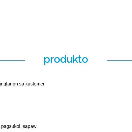
produkto
anglanon sa kustomer
e pagsukol, sapaw