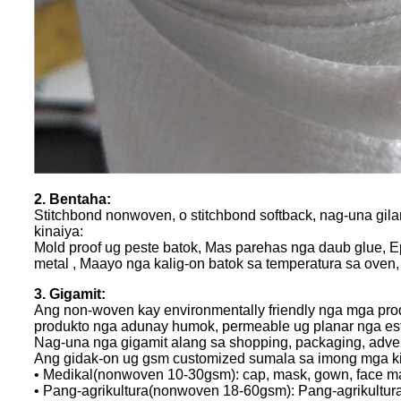
2. Bentaha:
Stitchbond nonwoven, o stitchbond softback, nag-una gil
kinaiya:
Mold proof ug peste batok, Mas parehas nga daub glue, 
metal , Maayo nga kalig-on batok sa temperatura sa ove
3. Gigamit:
Ang non-woven kay environmentally friendly nga mga prod
produkto nga adunay humok, permeable ug planar nga est
Nag-una nga gigamit alang sa shopping, packaging, adver
Ang gidak-on ug gsm customized sumala sa imong mga 
• Medikal(nonwoven 10-30gsm): cap, mask, gown, face mas
• Pang-agrikultura(nonwoven 18-60gsm): Pang-agrikultur