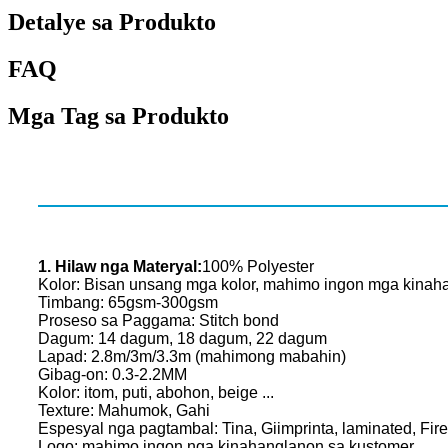
Detalye sa Produkto
FAQ
Mga Tag sa Produkto
1. Hilaw nga Materyal:
100% Polyester
Kolor: Bisan unsang mga kolor, mahimo ingon mga kinah
Timbang: 65gsm-300gsm
Proseso sa Paggama: Stitch bond
Dagum: 14 dagum, 18 dagum, 22 dagum
Lapad: 2.8m/3m/3.3m (mahimong mabahin)
Gibag-on: 0.3-2.2MM
Kolor: itom, puti, abohon, beige ...
Texture: Mahumok, Gahi
Espesyal nga pagtambal: Tina, Giimprinta, laminated, Fir
Logo: mahimo ingon nga kinahanglanon sa kustomer