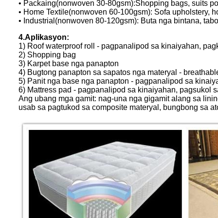
• Packaing(nonwoven 30-80gsm):Shopping bags, suits pock
• Home Textile(nonwoven 60-100gsm): Sofa upholstery, hom
• Industrial(nonwoven 80-120gsm): Buta nga bintana, tab
4.Aplikasyon:
1) Roof waterproof roll - pagpanalipod sa kinaiyahan, pa
2) Shopping bag
3) Karpet base nga panapton
4) Bugtong panapton sa sapatos nga materyal - breathable,
5) Panit nga base nga panapton - pagpanalipod sa kinaiy
6) Mattress pad - pagpanalipod sa kinaiyahan, pagsukol sa 
Ang ubang mga gamit: nag-una nga gigamit alang sa lin
usab sa pagtukod sa composite materyal, bungbong sa atop