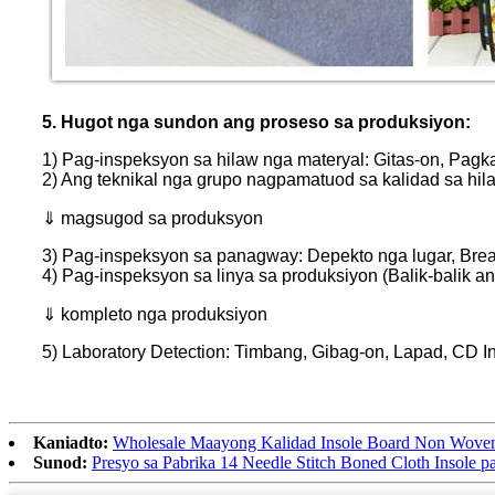
5. Hugot nga sundon ang proseso sa produksiyon:
1) Pag-inspeksyon sa hilaw nga materyal: Gitas-on, Pagkam
2) Ang teknikal nga grupo nagpamatuod sa kalidad sa hil
⇓ magsugod sa produksyon
3) Pag-inspeksyon sa panagway: Depekto nga lugar, Break 
4) Pag-inspeksyon sa linya sa produksiyon (Balik-balik a
⇓ kompleto nga produksiyon
5) Laboratory Detection: Timbang, Gibag-on, Lapad, CD Int
Kaniadto:
Wholesale Maayong Kalidad Insole Board Non Woven C
Sunod:
Presyo sa Pabrika 14 Needle Stitch Boned Cloth Insole p