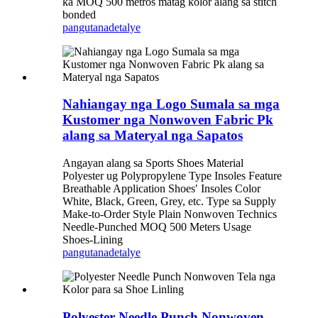
ka MOQ 500 metros matag kolor alang sa stitch
bonded
pangutana
detalye
Nahiangay nga Logo Sumala sa mga
Kustomer nga Nonwoven Fabric Pk
alang sa Materyal nga Sapatos
Angayan alang sa Sports Shoes Material
Polyester ug Polypropylene Type Insoles Feature
Breathable Application Shoes′ Insoles Color
White, Black, Green, Grey, etc. Type sa Supply
Make-to-Order Style Plain Nonwoven Technics
Needle-Punched MOQ 500 Meters Usage
Shoes-Lining
pangutana
detalye
Polyester Needle Punch Nonwoven