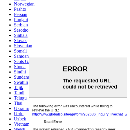
Norwegian
Pashto
Persian
Punjabi
Serbian
Sesotho
Sinhala
Slovak
Slovenian
Somali
Samoan
Scots Gaelic
Shona
Sindhi
Sundanese
Swahili
Tajik
Tamil
Telugu
Thai
Ukrainian
Urdu
Uzbek
Vietnamese
Welsh