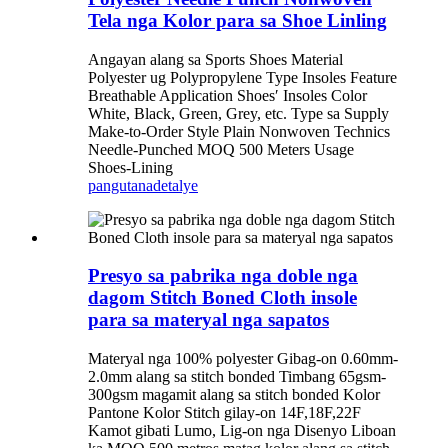
Tela nga Kolor para sa Shoe Linling
Angayan alang sa Sports Shoes Material
Polyester ug Polypropylene Type Insoles Feature
Breathable Application Shoes′ Insoles Color
White, Black, Green, Grey, etc. Type sa Supply
Make-to-Order Style Plain Nonwoven Technics
Needle-Punched MOQ 500 Meters Usage
Shoes-Lining
pangutana
detalye
Presyo sa pabrika nga doble nga
dagom Stitch Boned Cloth insole
para sa materyal nga sapatos
Materyal nga 100% polyester Gibag-on 0.60mm-
2.0mm alang sa stitch bonded Timbang 65gsm-
300gsm magamit alang sa stitch bonded Kolor
Pantone Kolor Stitch gilay-on 14F,18F,22F
Kamot gibati Lumo, Lig-on nga Disenyo Liboan