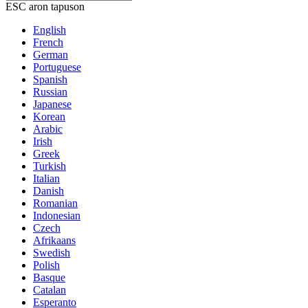
ESC aron tapuson
English
French
German
Portuguese
Spanish
Russian
Japanese
Korean
Arabic
Irish
Greek
Turkish
Italian
Danish
Romanian
Indonesian
Czech
Afrikaans
Swedish
Polish
Basque
Catalan
Esperanto