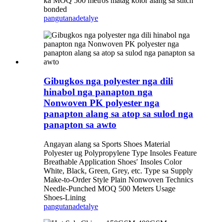
ka MOQ 500 metros matag kolor alang sa stitch
bonded
pangutana
detalye
Gibugkos nga polyester nga dili
hinabol nga panapton nga
Nonwoven PK polyester nga
panapton alang sa atop sa sulod nga
panapton sa awto
Angayan alang sa Sports Shoes Material
Polyester ug Polypropylene Type Insoles Feature
Breathable Application Shoes′ Insoles Color
White, Black, Green, Grey, etc. Type sa Supply
Make-to-Order Style Plain Nonwoven Technics
Needle-Punched MOQ 500 Meters Usage
Shoes-Lining
pangutana
detalye