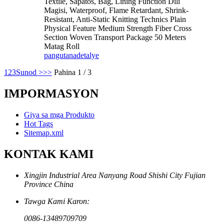
Textile, Sapatos, Bag, Lining Function Dili
Magisi, Waterproof, Flame Retardant, Shrink-
Resistant, Anti-Static Knitting Technics Plain
Physical Feature Medium Strength Fiber Cross
Section Woven Transport Package 50 Meters
Matag Roll
pangutana
detalye
1
2
3
Sunod >
>>
Pahina 1 / 3
IMPORMASYON
Giya sa mga Produkto
Hot Tags
Sitemap.xml
KONTAK KAMI
Xingjin Industrial Area Nanyang Road Shishi City Fujian
Province China
Tawga Kami Karon:
0086-13489709709