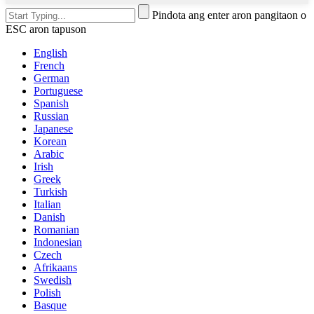
Pindota ang enter aron pangitaon o
ESC aron tapuson
English
French
German
Portuguese
Spanish
Russian
Japanese
Korean
Arabic
Irish
Greek
Turkish
Italian
Danish
Romanian
Indonesian
Czech
Afrikaans
Swedish
Polish
Basque