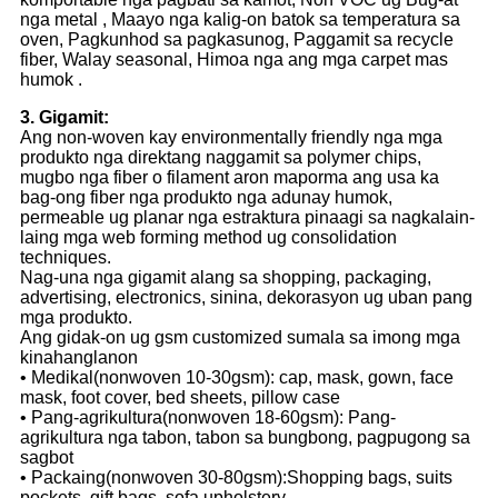
nga metal , Maayo nga kalig-on batok sa temperatura sa
oven, Pagkunhod sa pagkasunog, Paggamit sa recycle
fiber, Walay seasonal, Himoa nga ang mga carpet mas
humok .
3. Gigamit:
Ang non-woven kay environmentally friendly nga mga
produkto nga direktang naggamit sa polymer chips,
mugbo nga fiber o filament aron maporma ang usa ka
bag-ong fiber nga produkto nga adunay humok,
permeable ug planar nga estraktura pinaagi sa nagkalain-
laing mga web forming method ug consolidation
techniques.
Nag-una nga gigamit alang sa shopping, packaging,
advertising, electronics, sinina, dekorasyon ug uban pang
mga produkto.
Ang gidak-on ug gsm customized sumala sa imong mga
kinahanglanon
• Medikal(nonwoven 10-30gsm): cap, mask, gown, face
mask, foot cover, bed sheets, pillow case
• Pang-agrikultura(nonwoven 18-60gsm): Pang-
agrikultura nga tabon, tabon sa bungbong, pagpugong sa
sagbot
• Packaing(nonwoven 30-80gsm):Shopping bags, suits
pockets, gift bags, sofa upholstery