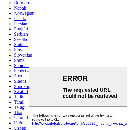
Burmese
Nepali
Norwegian
Pashto
Persian
Punjabi
Serbian
Sesotho
Sinhala
Slovak
Slovenian
Somali
Samoan
Scots Gaelic
Shona
Sindhi
Sundanese
Swahili
Tajik
Tamil
Telugu
Thai
Ukrainian
Urdu
Uzbek