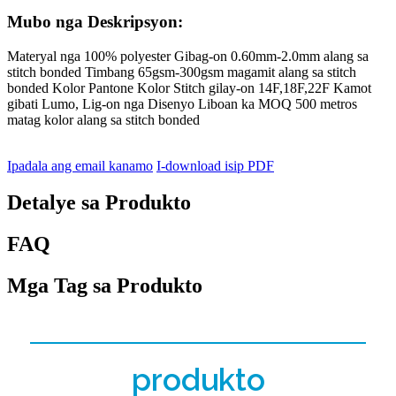
Mubo nga Deskripsyon:
Materyal nga 100% polyester Gibag-on 0.60mm-2.0mm alang sa
stitch bonded Timbang 65gsm-300gsm magamit alang sa stitch
bonded Kolor Pantone Kolor Stitch gilay-on 14F,18F,22F Kamot
gibati Lumo, Lig-on nga Disenyo Liboan ka MOQ 500 metros
matag kolor alang sa stitch bonded
Ipadala ang email kanamo
I-download isip PDF
Detalye sa Produkto
FAQ
Mga Tag sa Produkto
produkto