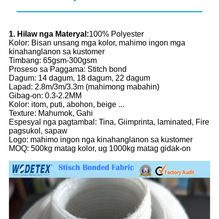
1. Hilaw nga Materyal:
100% Polyester
Kolor: Bisan unsang mga kolor, mahimo ingon mga
kinahanglanon sa kustomer
Timbang: 65gsm-300gsm
Proseso sa Paggama: Stitch bond
Dagum: 14 dagum, 18 dagum, 22 dagum
Lapad: 2.8m/3m/3.3m (mahimong mabahin)
Gibag-on: 0.3-2.2MM
Kolor: itom, puti, abohon, beige ...
Texture: Mahumok, Gahi
Espesyal nga pagtambal: Tina, Giimprinta, laminated, Fire
pagsukol, sapaw
Logo: mahimo ingon nga kinahanglanon sa kustomer
MOQ: 500kg matag kolor, ug 1000kg matag gidak-on