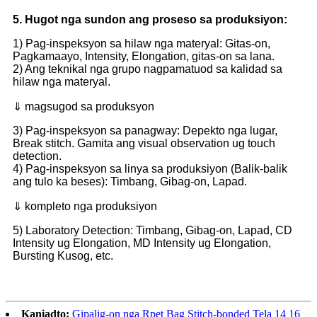
5. Hugot nga sundon ang proseso sa produksiyon:
1) Pag-inspeksyon sa hilaw nga materyal: Gitas-on,
Pagkamaayo, Intensity, Elongation, gitas-on sa lana.
2) Ang teknikal nga grupo nagpamatuod sa kalidad sa
hilaw nga materyal.
⇓ magsugod sa produksyon
3) Pag-inspeksyon sa panagway: Depekto nga lugar,
Break stitch. Gamita ang visual observation ug touch
detection.
4) Pag-inspeksyon sa linya sa produksiyon (Balik-balik
ang tulo ka beses): Timbang, Gibag-on, Lapad.
⇓ kompleto nga produksiyon
5) Laboratory Detection: Timbang, Gibag-on, Lapad, CD
Intensity ug Elongation, MD Intensity ug Elongation,
Bursting Kusog, etc.
Kaniadto:
Gipalig-on nga Rpet Bag Stitch-bonded Tela 14 16