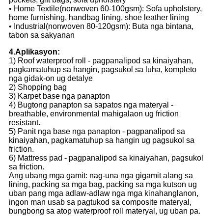
• Home Textile(nonwoven 60-100gsm): Sofa upholstery,
home furnishing, handbag lining, shoe leather lining
• Industrial(nonwoven 80-120gsm): Buta nga bintana,
tabon sa sakyanan
4.Aplikasyon:
1) Roof waterproof roll - pagpanalipod sa kinaiyahan,
pagkamatuhup sa hangin, pagsukol sa luha, kompleto
nga gidak-on ug detalye
2) Shopping bag
3) Karpet base nga panapton
4) Bugtong panapton sa sapatos nga materyal -
breathable, environmental mahigalaon ug friction
resistant.
5) Panit nga base nga panapton - pagpanalipod sa
kinaiyahan, pagkamatuhup sa hangin ug pagsukol sa
friction.
6) Mattress pad - pagpanalipod sa kinaiyahan, pagsukol
sa friction.
Ang ubang mga gamit: nag-una nga gigamit alang sa
lining, packing sa mga bag, packing sa mga kutson ug
uban pang mga adlaw-adlaw nga mga kinahanglanon,
ingon man usab sa pagtukod sa composite materyal,
bungbong sa atop waterproof roll materyal, ug uban pa.