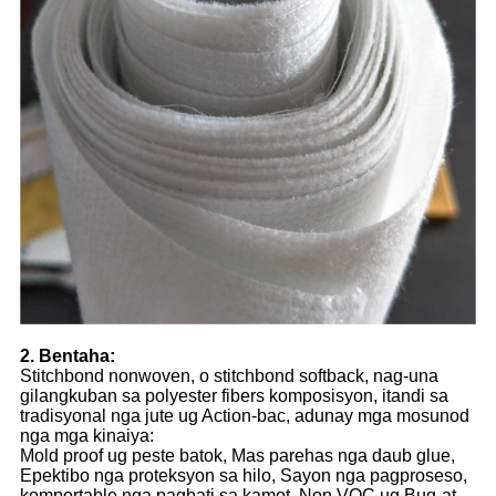
2. Bentaha:
Stitchbond nonwoven, o stitchbond softback, nag-una
gilangkuban sa polyester fibers komposisyon, itandi sa
tradisyonal nga jute ug Action-bac, adunay mga mosunod
nga mga kinaiya:
Mold proof ug peste batok, Mas parehas nga daub glue,
Epektibo nga proteksyon sa hilo, Sayon nga pagproseso,
komportable nga pagbati sa kamot, Non VOC ug Bug-at