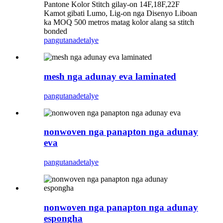
Pantone Kolor Stitch gilay-on 14F,18F,22F
Kamot gibati Lumo, Lig-on nga Disenyo Liboan
ka MOQ 500 metros matag kolor alang sa stitch
bonded
pangutana
detalye
mesh nga adunay eva laminated
pangutana
detalye
nonwoven nga panapton nga adunay
eva
pangutana
detalye
nonwoven nga panapton nga adunay
espongha