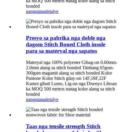
ka MOQ 500 metros matag kolor alang sa stitch
bonded
pangutana
detalye
Presyo sa pabrika nga doble nga
dagom Stitch Boned Cloth insole
para sa materyal nga sapatos
Materyal nga 100% polyester Gibag-on 0.60mm-
2.0mm alang sa stitch bonded Timbang 65gsm-
300gsm magamit alang sa stitch bonded Kolor
Pantone Kolor Stitch gilay-on 14F,18F,22F
Kamot gibati Lumo, Lig-on nga Disenyo Liboan
ka MOQ 500 metros matag kolor alang sa stitch
bonded
pangutana
detalye
Taas nga tensile strength Stitch