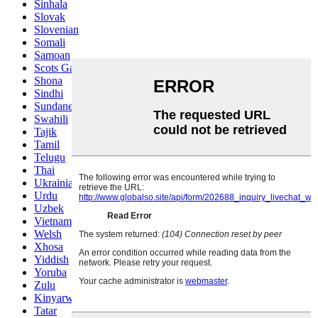
Sinhala
Slovak
Slovenian
Somali
Samoan
Scots Gaelic
Shona
Sindhi
Sundanese
Swahili
Tajik
Tamil
Telugu
Thai
Ukrainian
Urdu
Uzbek
Vietnamese
Welsh
Xhosa
Yiddish
Yoruba
Zulu
Kinyarwanda
Tatar