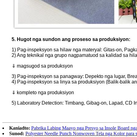
5. Hugot nga sundon ang proseso sa produksiyon:
1) Pag-inspeksyon sa hilaw nga materyal: Gitas-on, Pagkam
2) Ang teknikal nga grupo nagpamatuod sa kalidad sa hil
⇓ magsugod sa produksyon
3) Pag-inspeksyon sa panagway: Depekto nga lugar, Break 
4) Pag-inspeksyon sa linya sa produksiyon (Balik-balik a
⇓ kompleto nga produksiyon
5) Laboratory Detection: Timbang, Gibag-on, Lapad, CD Int
Kaniadto:
Pabrika Labing Maayo nga Presyo sa Insole Board ng
Sunod:
Polyester Needle Punch Nonwoven Tela nga Kolor para s