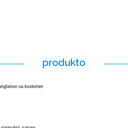
produkto
anglanon sa kustomer
e pagsukol, sapaw