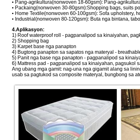
• Pang-agrikultura(nonwoven 18-60gsm): Pang-agrikultur
• Packaing(nonwoven 30-80gsm):Shopping bags, suits pock
• Home Textile(nonwoven 60-100gsm): Sofa upholstery, hom
• Industrial(nonwoven 80-120gsm): Buta nga bintana, tab
4.Aplikasyon:
1) Roof waterproof roll - pagpanalipod sa kinaiyahan, pa
2) Shopping bag
3) Karpet base nga panapton
4) Bugtong panapton sa sapatos nga materyal - breathable,
5) Panit nga base nga panapton - pagpanalipod sa kinaiy
6) Mattress pad - pagpanalipod sa kinaiyahan, pagsukol sa 
Ang ubang mga gamit: nag-una nga gigamit alang sa lin
usab sa pagtukod sa composite materyal, bungbong sa atop