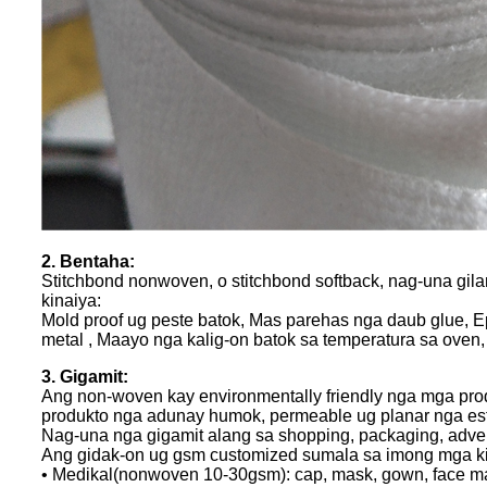
2. Bentaha:
Stitchbond nonwoven, o stitchbond softback, nag-una gil
kinaiya:
Mold proof ug peste batok, Mas parehas nga daub glue, 
metal , Maayo nga kalig-on batok sa temperatura sa ove
3. Gigamit:
Ang non-woven kay environmentally friendly nga mga prod
produkto nga adunay humok, permeable ug planar nga est
Nag-una nga gigamit alang sa shopping, packaging, adver
Ang gidak-on ug gsm customized sumala sa imong mga 
• Medikal(nonwoven 10-30gsm): cap, mask, gown, face mas