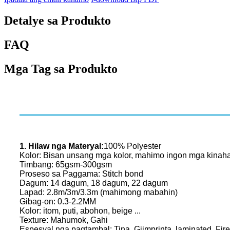
Detalye sa Produkto
FAQ
Mga Tag sa Produkto
1. Hilaw nga Materyal:
100% Polyester
Kolor: Bisan unsang mga kolor, mahimo ingon mga kinah
Timbang: 65gsm-300gsm
Proseso sa Paggama: Stitch bond
Dagum: 14 dagum, 18 dagum, 22 dagum
Lapad: 2.8m/3m/3.3m (mahimong mabahin)
Gibag-on: 0.3-2.2MM
Kolor: itom, puti, abohon, beige ...
Texture: Mahumok, Gahi
Espesyal nga pagtambal: Tina, Giimprinta, laminated, Fir