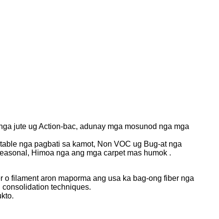
al nga jute ug Action-bac, adunay mga mosunod nga mga
rtable nga pagbati sa kamot, Non VOC ug Bug-at nga
 seasonal, Himoa nga ang mga carpet mas humok .
r o filament aron maporma ang usa ka bag-ong fiber nga
consolidation techniques.
kto.