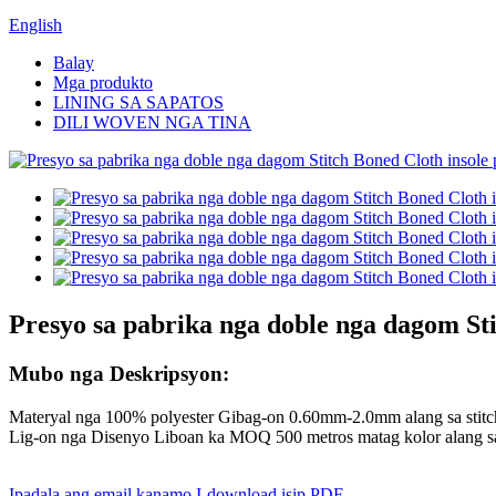
English
Balay
Mga produkto
LINING SA SAPATOS
DILI WOVEN NGA TINA
Presyo sa pabrika nga doble nga dagom Sti
Mubo nga Deskripsyon:
Materyal nga 100% polyester Gibag-on 0.60mm-2.0mm alang sa stitc
Lig-on nga Disenyo Liboan ka MOQ 500 metros matag kolor alang sa
Ipadala ang email kanamo
I-download isip PDF