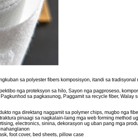
angkuban sa polyester fibers komposisyon, itandi sa tradisyon
Epektibo nga proteksyon sa hilo, Sayon nga pagproseso, kompo
n, Pagkunhod sa pagkasunog, Paggamit sa recycle fiber, Walay
ukto nga direktang naggamit sa polymer chips, mugbo nga fibe
raktura pinaagi sa nagkalain-laing mga web forming method ug 
tising, electronics, sinina, dekorasyon ug uban pang mga produ
kinahanglanon
k, foot cover, bed sheets, pillow case