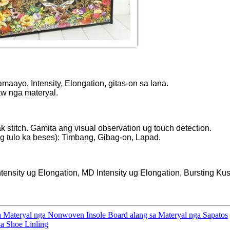
aayo, Intensity, Elongation, gitas-on sa lana.
aw nga materyal.
stitch. Gamita ang visual observation ug touch detection.
ng tulo ka beses): Timbang, Gibag-on, Lapad.
ensity ug Elongation, MD Intensity ug Elongation, Bursting Kus
a Materyal nga Nonwoven Insole Board alang sa Materyal nga Sapatos
a Shoe Linling