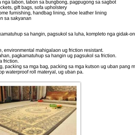
a nga tabon, tabon sa bungbong, pagpugong sa sagbot
ets, gift bags, sofa upholstery
e furnishing, handbag lining, shoe leather lining
on sa sakyanan
gkamatuhup sa hangin, pagsukol sa luha, kompleto nga gidak-on
 environmental mahigalaon ug friction resistant.
ahan, pagkamatuhup sa hangin ug pagsukol sa friction.
friction.
ing, packing sa mga bag, packing sa mga kutson ug uban pang
 waterproof roll materyal, ug uban pa.