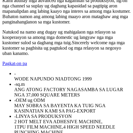
Kami adunay mga advanced nga kagamitan sa produksiyon, lig-on
nga channel sa suplay ug daghang kapasidad sa pagtipig aron
mapanalipdan ang labing kaayo nga interes sa among mga kostumer.
Buhaton namon ang among labing maayo aron matagbaw ang mga
panginahanglanon sa mga kustomer.
Natukod na namo ang dugay ug mahigalaon nga relasyon sa
kooperasyon sa among mga domestic ug langyaw nga mga
kustomer sulod sa daghang mga tuig.Sincerely welcome nga mga
kustomer sa pagbisita ug pagtukod og mga relasyon sa negosyo
uban kanamo.
Pagkat-on pa
-
WODE NAPUNDO NIADTONG 1999
-
sq.m
ANG ATONG FACTORY NAGASAMBA SA LUGAR
NGA 37,000 SQUARE METERS
-
OEM ug ODM
MAY SOBRA SA BAYENTA KA TUIG NGA
KASINATIAN KAMI SA PAG-EXPORT
-
LINYA SA PRODUKSYON
2 HOT MELT EVA ADHESIVE MACHINE,
1TPU FILM MACHINE,4 HIGH SPEED NEEDLE
PUNCHING MACHINE,