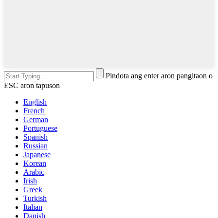
Pindota ang enter aron pangitaon o
ESC aron tapuson
English
French
German
Portuguese
Spanish
Russian
Japanese
Korean
Arabic
Irish
Greek
Turkish
Italian
Danish