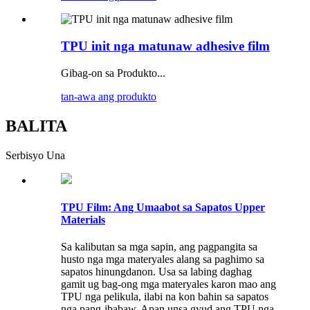
TPU init nga matunaw adhesive film
Gibag-on sa Produkto...
tan-awa ang produkto
BALITA
Serbisyo Una
TPU Film: Ang Umaabot sa Sapatos Upper
Materials
Sa kalibutan sa mga sapin, ang pagpangita sa
husto nga mga materyales alang sa paghimo sa
sapatos hinungdanon. Usa sa labing daghag
gamit ug bag-ong mga materyales karon mao ang
TPU nga pelikula, ilabi na kon bahin sa sapatos
nga pang-ibabaw. Apan unsa gyud ang TPU nga