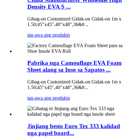
Density EVA S ...
Gibag-on Customized Gidak-on Gidak-on 1m x
1.50;45"x45",40"x48",36&#...
tan-awa ang produkto
Pabrika nga Camouflage EVA Foam
Sheet alang sa Inso sa Sapatos ...
Gibag-on Customized Gidak-on Gidak-on 1m x
1.50;45"x45",40"x48",36&#...
tan-awa ang produkto
Jinjiang besto Euro Tex 333 kalidad
nga papel board...