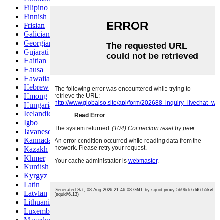
Filipino
Finnish
Frisian
Galician
Georgian
Gujarati
Haitian
Hausa
Hawaiian
Hebrew
Hmong
Hungarian
Icelandic
Igbo
Javanese
Kannada
Kazakh
Khmer
Kurdish
Kyrgyz
Latin
Latvian
Lithuanian
Luxembou..
Macedonian