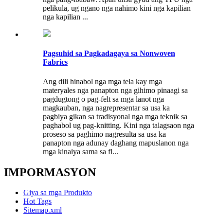
pelikula, ug ngano nga nahimo kini nga kapilian
nga kapilian ...
Pagsuhid sa Pagkadagaya sa Nonwoven
Fabrics
Ang dili hinabol nga mga tela kay mga
materyales nga panapton nga gihimo pinaagi sa
pagdugtong o pag-felt sa mga lanot nga
magkauban, nga nagrepresentar sa usa ka
pagbiya gikan sa tradisyonal nga mga teknik sa
paghabol ug pag-knitting. Kini nga talagsaon nga
proseso sa paghimo nagresulta sa usa ka
panapton nga adunay daghang mapuslanon nga
mga kinaiya sama sa fl...
IMPORMASYON
Giya sa mga Produkto
Hot Tags
Sitemap.xml