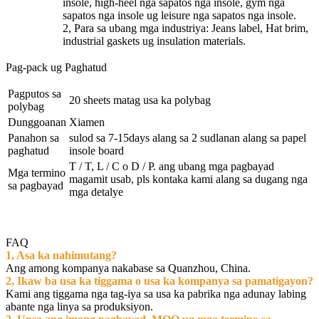
insole, high-heel nga sapatos nga insole, gym nga
sapatos nga insole ug leisure nga sapatos nga insole.
2, Para sa ubang mga industriya: Jeans label, Hat brim,
industrial gaskets ug insulation materials.
Pag-pack ug Paghatud
Pagputos sa
20 sheets matag usa ka polybag
polybag
Dunggoanan
Xiamen
Panahon sa
sulod sa 7-15days alang sa 2 sudlanan alang sa papel
paghatud
insole board
T / T, L / C o D / P. ang ubang mga pagbayad
Mga termino
magamit usab, pls kontaka kami alang sa dugang nga
sa pagbayad
mga detalye
FAQ
1, Asa ka nahimutang?
Ang among kompanya nakabase sa Quanzhou, China.
2, Ikaw ba usa ka tiggama o usa ka kompanya sa pamatigayon?
Kami ang tiggama nga tag-iya sa usa ka pabrika nga adunay labing
abante nga linya sa produksiyon.