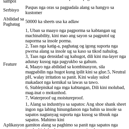
sampol
Paspas nga oras sa pagpadala alang sa hangyo sa
Serbisyo
kustomer
Abilidad sa
50000 ka sheets usa ka adlaw
Paghatag
1, Uban sa maayo nga pagporma sa kabtangan ug
machinability, kini mao ang sayon ​​sa pagputol ug
naporma sa insole porma.
2, Taas nga katig-a, paghatag og igong suporta nga
pwersa alang sa insole ug sa kaso sa tikod nahulog.
3, Taas nga densidad ug kahugot, dili kini ma-layer nga
adunay kusog nga pagyukbo sa gahum.
Feature
4, Maayo nga abilidad sa kombinasyon, sila
magpabilin nga hugot kung ipilit kini sa glue.5, Neutral
pH, walay irritation sa panit. Kini walay sulod
makadaot nga kemikal sa lawas sa tawo.
6, Stablepisikal nga mga kabtangan, Dili kini molubad,
mag-inat o mokunhod.
7, Waterproof ug moistureproof.
1, Alang sa industriya sa sapatos: Ang shoe shank sheet
ingon nga labing hinungdanon nga bahin sa insole sa
sapatos nagtanyag suporta nga kusog sa tibuuk nga
sapatos. Mahimo kini
Aplikasyon
gamiton alang sa paghimo sa panit nga sapatos nga