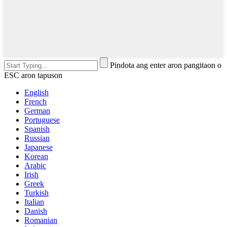
Pindota ang enter aron pangitaon o
ESC aron tapuson
English
French
German
Portuguese
Spanish
Russian
Japanese
Korean
Arabic
Irish
Greek
Turkish
Italian
Danish
Romanian