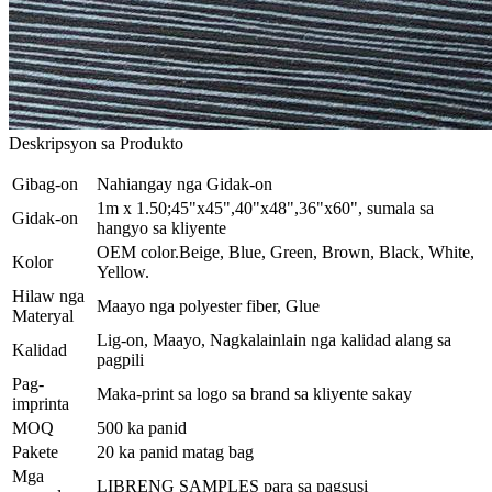
Deskripsyon sa Produkto
Gibag-on
Nahiangay nga Gidak-on
1m x 1.50;45"x45",40"x48",36"x60", sumala sa
Gidak-on
hangyo sa kliyente
OEM color.Beige, Blue, Green, Brown, Black, White,
Kolor
Yellow.
Hilaw nga
Maayo nga polyester fiber, Glue
Materyal
Lig-on, Maayo, Nagkalainlain nga kalidad alang sa
Kalidad
pagpili
Pag-
Maka-print sa logo sa brand sa kliyente sakay
imprinta
MOQ
500 ka panid
Pakete
20 ka panid matag bag
Mga
LIBRENG SAMPLES para sa pagsusi