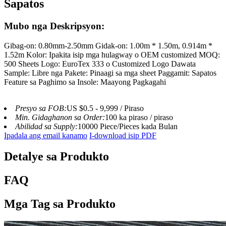
Sapatos
Mubo nga Deskripsyon:
Gibag-on: 0.80mm-2.50mm Gidak-on: 1.00m * 1.50m, 0.914m *
1.52m Kolor: Ipakita isip mga hulagway o OEM customized MOQ:
500 Sheets Logo: EuroTex 333 o Customized Logo Dawata
Sample: Libre nga Pakete: Pinaagi sa mga sheet Paggamit: Sapatos
Feature sa Paghimo sa Insole: Maayong Pagkagahi
Presyo sa FOB:
US $0.5 - 9,999 / Piraso
Min. Gidaghanon sa Order:
100 ka piraso / piraso
Abilidad sa Supply:
10000 Piece/Pieces kada Bulan
Ipadala ang email kanamo
I-download isip PDF
Detalye sa Produkto
FAQ
Mga Tag sa Produkto