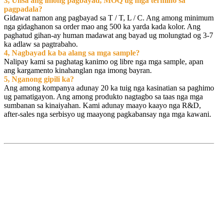
3, Unsa ang imong pagbayad, MOQ ug mga termino sa
pagpadala?
Gidawat namon ang pagbayad sa T / T, L / C. Ang among minimum
nga gidaghanon sa order mao ang 500 ka yarda kada kolor. Ang
paghatud gihan-ay human madawat ang bayad ug molungtad og 3-7
ka adlaw sa pagtrabaho.
4, Nagbayad ka ba alang sa mga sample?
Nalipay kami sa paghatag kanimo og libre nga mga sample, apan
ang kargamento kinahanglan nga imong bayran.
5, Nganong gipili ka?
Ang among kompanya adunay 20 ka tuig nga kasinatian sa paghimo
ug pamatigayon. Ang among produkto nagtagbo sa taas nga mga
sumbanan sa kinaiyahan. Kami adunay maayo kaayo nga R&D,
after-sales nga serbisyo ug maayong pagkabansay nga mga kawani.