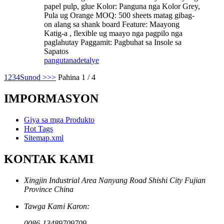
papel pulp, glue Kolor: Panguna nga Kolor Grey,
Pula ug Orange MOQ: 500 sheets matag gibag-
on alang sa shank board Feature: Maayong
Katig-a , flexible ug maayo nga pagpilo nga
paglahutay Paggamit: Pagbuhat sa Insole sa
Sapatos
pangutana
detalye
1
2
3
4
Sunod >
>>
Pahina 1 / 4
IMPORMASYON
Giya sa mga Produkto
Hot Tags
Sitemap.xml
KONTAK KAMI
Xingjin Industrial Area Nanyang Road Shishi City Fujian
Province China
Tawga Kami Karon:
0086-13489709709