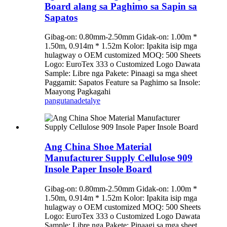
Board alang sa Paghimo sa Sapin sa
Sapatos
Gibag-on: 0.80mm-2.50mm Gidak-on: 1.00m *
1.50m, 0.914m * 1.52m Kolor: Ipakita isip mga
hulagway o OEM customized MOQ: 500 Sheets
Logo: EuroTex 333 o Customized Logo Dawata
Sample: Libre nga Pakete: Pinaagi sa mga sheet
Paggamit: Sapatos Feature sa Paghimo sa Insole:
Maayong Pagkagahi
pangutana
detalye
Ang China Shoe Material
Manufacturer Supply Cellulose 909
Insole Paper Insole Board
Gibag-on: 0.80mm-2.50mm Gidak-on: 1.00m *
1.50m, 0.914m * 1.52m Kolor: Ipakita isip mga
hulagway o OEM customized MOQ: 500 Sheets
Logo: EuroTex 333 o Customized Logo Dawata
Sample: Libre nga Pakete: Pinaagi sa mga sheet