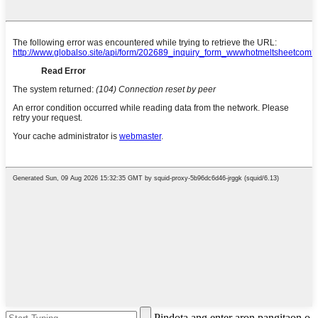
Pindota ang enter aron pangitaon o