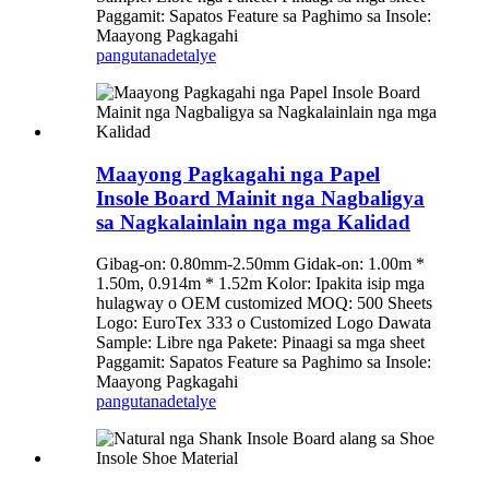
Paggamit: Sapatos Feature sa Paghimo sa Insole:
Maayong Pagkagahi
pangutana
detalye
Maayong Pagkagahi nga Papel
Insole Board Mainit nga Nagbaligya
sa Nagkalainlain nga mga Kalidad
Gibag-on: 0.80mm-2.50mm Gidak-on: 1.00m *
1.50m, 0.914m * 1.52m Kolor: Ipakita isip mga
hulagway o OEM customized MOQ: 500 Sheets
Logo: EuroTex 333 o Customized Logo Dawata
Sample: Libre nga Pakete: Pinaagi sa mga sheet
Paggamit: Sapatos Feature sa Paghimo sa Insole:
Maayong Pagkagahi
pangutana
detalye