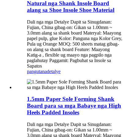
Natural nga Shank Insole Board
alang sa Shoe Insole Shoe Material
Dali nga mga Detalye Dapit sa Sinugdanan:
Fujian, China gibag-on: Gikan sa 1.00mm ~
3.0mm alang sa shank board Materyal: Maayong
papel pulp, glue Kolor: Panguna nga Kolor Grey,
Pula ug Orange MOQ: 500 sheets matag gibag-
on alang sa shank board Feature: Maayong
Katig-a , flexible ug maayo nga pagpilo nga
paglahutay Paggamit: Pagbuhat sa Insole sa
Sapatos
pangutana
detalye
1.5mm Paper Sole Forming Shank
Board para sa mga Babaye nga High
Heels Padded Insoles
Dali nga mga Detalye Dapit sa Sinugdanan:
Fujian, China gibag-on: Gikan sa 1.00mm ~
3.0mm alang sa shank board Materyal: Maayong