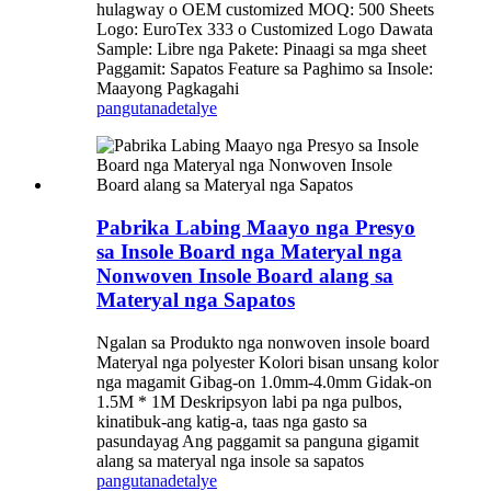
hulagway o OEM customized MOQ: 500 Sheets
Logo: EuroTex 333 o Customized Logo Dawata
Sample: Libre nga Pakete: Pinaagi sa mga sheet
Paggamit: Sapatos Feature sa Paghimo sa Insole:
Maayong Pagkagahi
pangutana
detalye
Pabrika Labing Maayo nga Presyo
sa Insole Board nga Materyal nga
Nonwoven Insole Board alang sa
Materyal nga Sapatos
Ngalan sa Produkto nga nonwoven insole board
Materyal nga polyester Kolori bisan unsang kolor
nga magamit Gibag-on 1.0mm-4.0mm Gidak-on
1.5M * 1M Deskripsyon labi pa nga pulbos,
kinatibuk-ang katig-a, taas nga gasto sa
pasundayag Ang paggamit sa panguna gigamit
alang sa materyal nga insole sa sapatos
pangutana
detalye