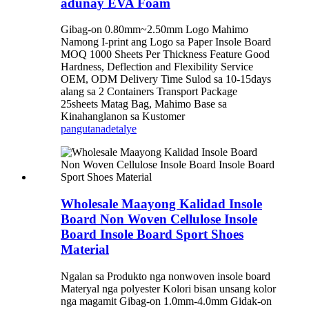
adunay EVA Foam
Gibag-on 0.80mm~2.50mm Logo Mahimo
Namong I-print ang Logo sa Paper Insole Board
MOQ 1000 Sheets Per Thickness Feature Good
Hardness, Deflection and Flexibility Service
OEM, ODM Delivery Time Sulod sa 10-15days
alang sa 2 Containers Transport Package
25sheets Matag Bag, Mahimo Base sa
Kinahanglanon sa Kustomer
pangutana
detalye
Wholesale Maayong Kalidad Insole
Board Non Woven Cellulose Insole
Board Insole Board Sport Shoes
Material
Ngalan sa Produkto nga nonwoven insole board
Materyal nga polyester Kolori bisan unsang kolor
nga magamit Gibag-on 1.0mm-4.0mm Gidak-on