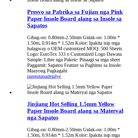
Presyo sa Pabrika sa Fujian nga Pink
Paper Insole Board alang sa Insole sa
Sapatos
Gibag-on: 0.80mm-2.50mm Gidak-on: 1.00m *
1.50m, 0.914m * 1.52m Kolor: Ipakita isip mga
hulagway o OEM customized MOQ: 500 Sheets
Logo: EuroTex 333 o Customized Logo Dawata
Sample: Libre nga Pakete: Pinaagi sa mga sheet
Paggamit: Sapatos Feature sa Paghimo sa Insole:
Maayong Pagkagahi
pangutana
detalye
Jinjiang Hot Selling 1.5mm Yellow
Paper Insole Board alang sa Materyal
nga Sapatos
Gibag-on: 0.80mm-2.50mm Gidak-on: 1.00m *
1.50m, 0.914m * 1.52m Kolor: Ipakita isip mga