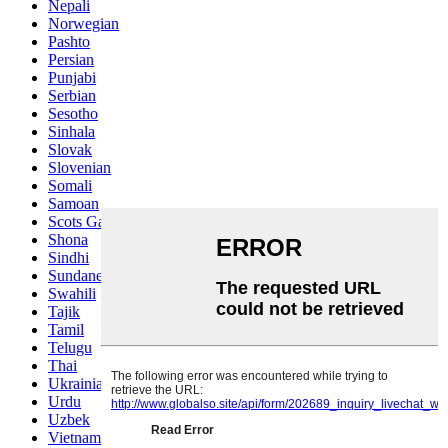
Nepali
Norwegian
Pashto
Persian
Punjabi
Serbian
Sesotho
Sinhala
Slovak
Slovenian
Somali
Samoan
Scots Gaelic
Shona
Sindhi
Sundanese
Swahili
Tajik
Tamil
Telugu
Thai
Ukrainian
Urdu
Uzbek
Vietnamese