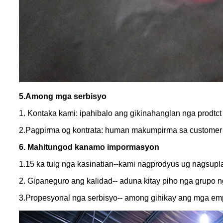
5.Among mga serbisyo
1. Kontaka kami: ipahibalo ang gikinahanglan nga prodt
2.Pagpirma og kontrata: human makumpirma sa customer
6. Mahitungod kanamo impormasyon
1.15 ka tuig nga kasinatian--kami nagprodyus ug nagsupla
2. Gipaneguro ang kalidad-- aduna kitay piho nga grupo 
3.Propesyonal nga serbisyo-- among gihikay ang mga em