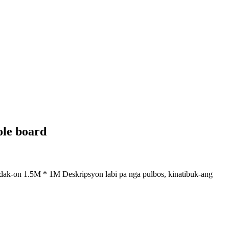
ole board
ak-on 1.5M * 1M Deskripsyon labi pa nga pulbos, kinatibuk-ang