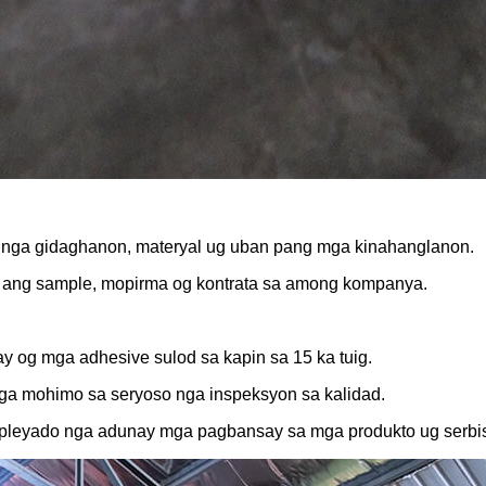
ct nga gidaghanon, materyal ug uban pang mga kinahanglanon.
 ang sample, mopirma og kontrata sa among kompanya.
y og mga adhesive sulod sa kapin sa 15 ka tuig.
nga mohimo sa seryoso nga inspeksyon sa kalidad.
pleyado nga adunay mga pagbansay sa mga produkto ug serbis