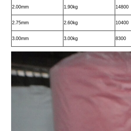
2.00mm
1.90kg
14800
2.75mm
2.60kg
10400
3.00mm
3.00kg
8300