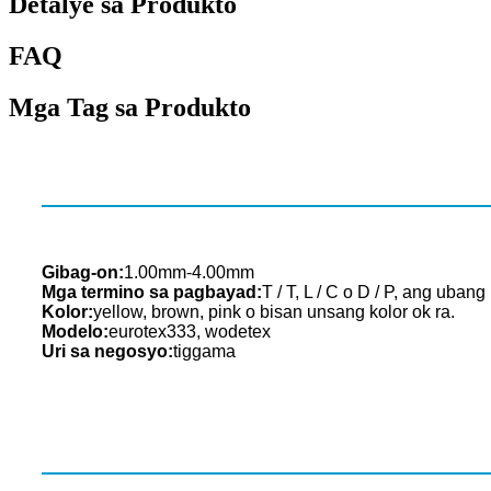
Detalye sa Produkto
FAQ
Mga Tag sa Produkto
Gibag-on:
1.00mm-4.00mm
Mga termino sa pagbayad:
T / T, L / C o D / P, ang ub
Kolor:
yellow, brown, pink o bisan unsang kolor ok ra.
Modelo:
eurotex333, wodetex
Uri sa negosyo:
tiggama