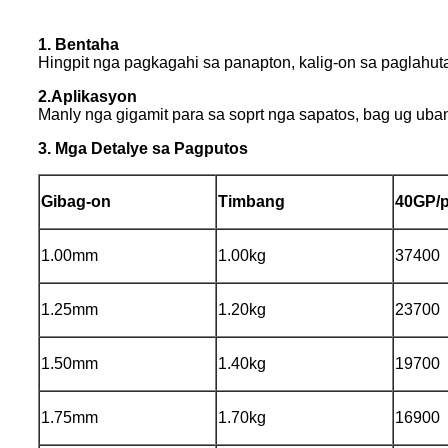
1. Bentaha
Hingpit nga pagkagahi sa panapton, kalig-on sa paglahuta
2.Aplikasyon
Manly nga gigamit para sa soprt nga sapatos, bag ug uba
3. Mga Detalye sa Pagputos
Gibag-on
Timbang
40GP/p
1.00mm
1.00kg
37400
1.25mm
1.20kg
23700
1.50mm
1.40kg
19700
1.75mm
1.70kg
16900