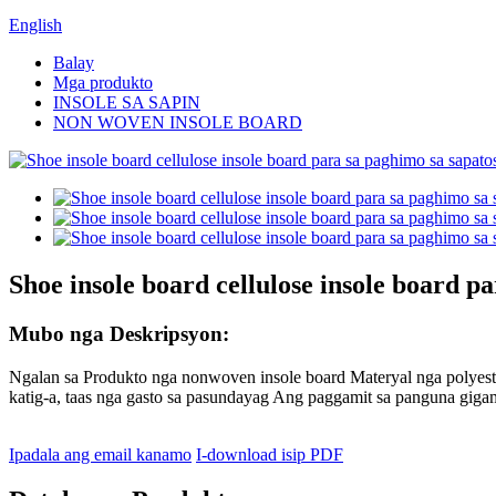
English
Balay
Mga produkto
INSOLE SA SAPIN
NON WOVEN INSOLE BOARD
Shoe insole board cellulose insole board 
Mubo nga Deskripsyon:
Ngalan sa Produkto nga nonwoven insole board Materyal nga polyes
katig-a, taas nga gasto sa pasundayag Ang paggamit sa panguna gigami
Ipadala ang email kanamo
I-download isip PDF