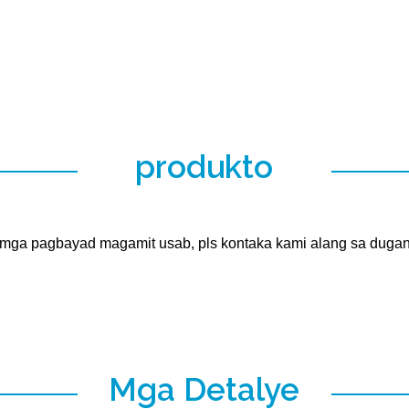
produkto
ang mga pagbayad magamit usab, pls kontaka kami alang sa duga
Mga Detalye