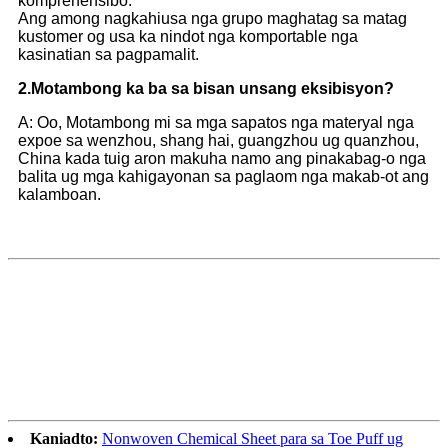
komprehensibo.
Ang among nagkahiusa nga grupo maghatag sa matag
kustomer og usa ka nindot nga komportable nga
kasinatian sa pagpamalit.
2.
Motambong ka ba sa bisan unsang eksibisyon?
A: Oo, Motambong mi sa mga sapatos nga materyal nga
expoe sa wenzhou, shang hai, guangzhou ug quanzhou,
China kada tuig aron makuha namo ang pinakabag-o nga
balita ug mga kahigayonan sa paglaom nga makab-ot ang
kalamboan.
Kaniadto:
Nonwoven Chemical Sheet para sa Toe Puff ug