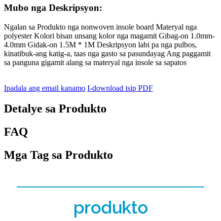
Mubo nga Deskripsyon:
Ngalan sa Produkto nga nonwoven insole board Materyal nga
polyester Kolori bisan unsang kolor nga magamit Gibag-on 1.0mm-
4.0mm Gidak-on 1.5M * 1M Deskripsyon labi pa nga pulbos,
kinatibuk-ang katig-a, taas nga gasto sa pasundayag Ang paggamit
sa panguna gigamit alang sa materyal nga insole sa sapatos
Ipadala ang email kanamo
I-download isip PDF
Detalye sa Produkto
FAQ
Mga Tag sa Produkto
produkto