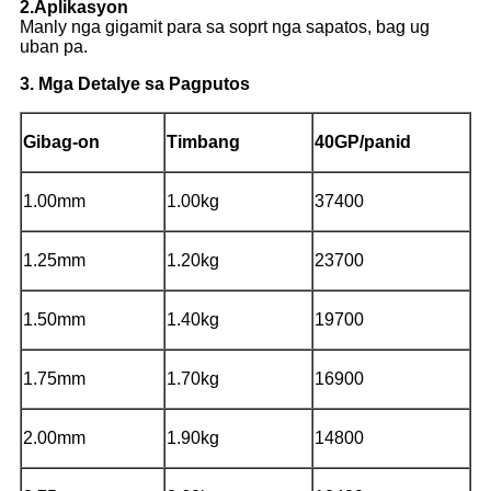
2.Aplikasyon
Manly nga gigamit para sa soprt nga sapatos, bag ug
uban pa.
3. Mga Detalye sa Pagputos
Gibag-on
Timbang
40GP/panid
1.00mm
1.00kg
37400
1.25mm
1.20kg
23700
1.50mm
1.40kg
19700
1.75mm
1.70kg
16900
2.00mm
1.90kg
14800