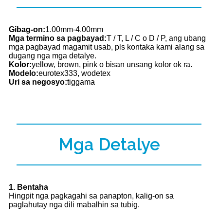
Gibag-on:
1.00mm-4.00mm
Mga termino sa pagbayad:
T / T, L / C o D / P, ang ubang
mga pagbayad magamit usab, pls kontaka kami alang sa
dugang nga mga detalye.
Kolor:
yellow, brown, pink o bisan unsang kolor ok ra.
Modelo:
eurotex333, wodetex
Uri sa negosyo:
tiggama
Mga Detalye
1. Bentaha
Hingpit nga pagkagahi sa panapton, kalig-on sa
paglahutay nga dili mabalhin sa tubig.