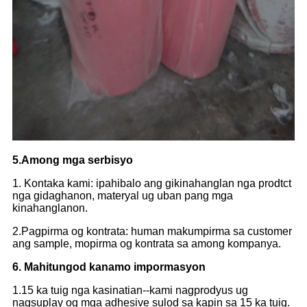
5.Among mga serbisyo
1. Kontaka kami: ipahibalo ang gikinahanglan nga prodtct
nga gidaghanon, materyal ug uban pang mga
kinahanglanon.
2.Pagpirma og kontrata: human makumpirma sa customer
ang sample, mopirma og kontrata sa among kompanya.
6. Mahitungod kanamo impormasyon
1.15 ka tuig nga kasinatian--kami nagprodyus ug
nagsuplay og mga adhesive sulod sa kapin sa 15 ka tuig.