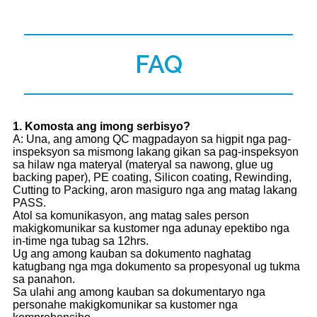
FAQ
1
. Komosta ang imong serbisyo?
A: Una, ang among QC magpadayon sa higpit nga pag-
inspeksyon sa mismong lakang gikan sa pag-inspeksyon
sa hilaw nga materyal (materyal sa nawong, glue ug
backing paper), PE coating, Silicon coating, Rewinding,
Cutting to Packing, aron masiguro nga ang matag lakang
PASS.
Atol sa komunikasyon, ang matag sales person
makigkomunikar sa kustomer nga adunay epektibo nga
in-time nga tubag sa 12hrs.
Ug ang among kauban sa dokumento naghatag
katugbang nga mga dokumento sa propesyonal ug tukma
sa panahon.
Sa ulahi ang among kauban sa dokumentaryo nga
personahe makigkomunikar sa kustomer nga