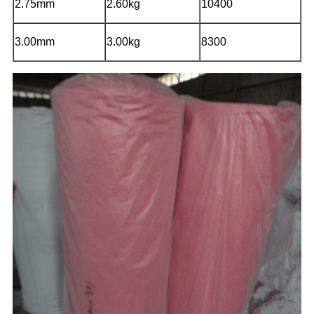
2.75mm
2.60kg
10400
3.00mm
3.00kg
8300