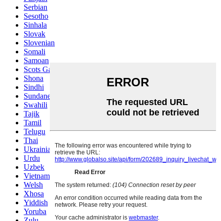
Serbian
Sesotho
Sinhala
Slovak
Slovenian
Somali
Samoan
Scots Gaelic
Shona
Sindhi
Sundanese
Swahili
Tajik
Tamil
Telugu
Thai
Ukrainian
Urdu
Uzbek
Vietnamese
Welsh
Xhosa
Yiddish
Yoruba
Zulu