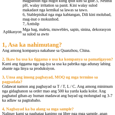
magpabilin nga hugot kung ipilit kini sa glue.5, Neutral
pH, walay irritation sa panit. Kini walay sulod
makadaot nga kemikal sa lawas sa tawo.
6, Stablepisikal nga mga kabtangan, Dili kini molubad,
mag-inat o mokunhod.
7, Antislip
Mga bag, maleta, muwebles, sapin, sinina, dekorasyon
Aplikasyon
sa sulod sa awto
1, Asa ka nahimutang?
Ang among kompanya nakabase sa Quanzhou, China.
2, Ikaw ba usa ka tiggama o usa ka kompanya sa pamatigayon?
Kami ang tiggama nga tag-iya sa usa ka pabrika nga adunay labing
abante nga linya sa produksiyon.
3, Unsa ang imong pagbayad, MOQ ug mga termino sa
pagpadala?
Gidawat namon ang pagbayad sa T / T, L / C. Ang among minimum
nga gidaghanon sa order mao ang 500 ka yarda kada kolor. Ang
paghatud gihan-ay human madawat ang bayad ug molungtad og 3-7
ka adlaw sa pagtrabaho.
4, Nagbayad ka ba alang sa mga sample?
Nalipay kami sa paghatag kanimo og libre nga mga sample, apan