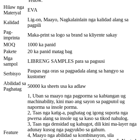
Yellow.
Hilaw nga
EVA
Materyal
Lig-on, Maayo, Nagkalainlain nga kalidad alang sa
Kalidad
pagpili
Pag-
Maka-print sa logo sa brand sa kliyente sakay
imprinta
MOQ
1000 ka panid
Pakete
20 ka panid matag bag
Mga
LIBRENG SAMPLES para sa pagsusi
sampol
Paspas nga oras sa pagpadala alang sa hangyo sa
Serbisyo
kustomer
Abilidad sa
50000 ka sheets usa ka adlaw
Paghatag
1, Uban sa maayo nga pagporma sa kabtangan ug
machinability, kini mao ang sayon ​​sa pagputol ug
naporma sa insole porma.
2, Taas nga katig-a, paghatag og igong suporta nga
pwersa alang sa insole ug sa kaso sa tikod nahulog.
3, Taas nga densidad ug kahugot, dili kini ma-layer nga
adunay kusog nga pagyukbo sa gahum.
Feature
4, Maayo nga abilidad sa kombinasyon, sila