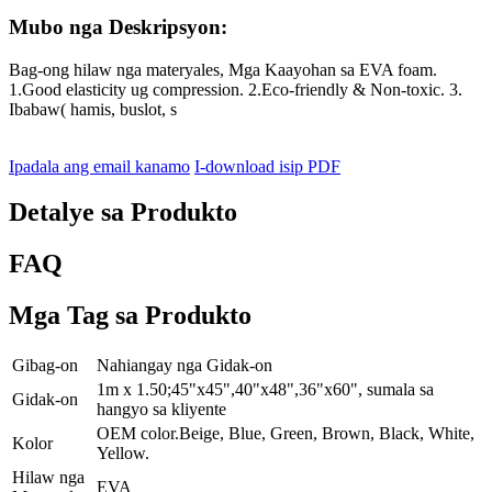
Mubo nga Deskripsyon:
Bag-ong hilaw nga materyales, Mga Kaayohan sa EVA foam.
1.Good elasticity ug compression. 2.Eco-friendly & Non-toxic. 3.
Ibabaw( hamis, buslot, s
Ipadala ang email kanamo
I-download isip PDF
Detalye sa Produkto
FAQ
Mga Tag sa Produkto
Gibag-on
Nahiangay nga Gidak-on
1m x 1.50;45"x45",40"x48",36"x60", sumala sa
Gidak-on
hangyo sa kliyente
OEM color.Beige, Blue, Green, Brown, Black, White,
Kolor
Yellow.
Hilaw nga
EVA