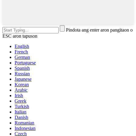
Pindota ang enter aron pangitaon o
ESC aron tapuson
English
French
German
Portuguese
Spanish
Russian
Japanese
Korean
Arabic
Irish
Greek
Turkish
Italian
Danish
Romanian
Indonesian
Czech