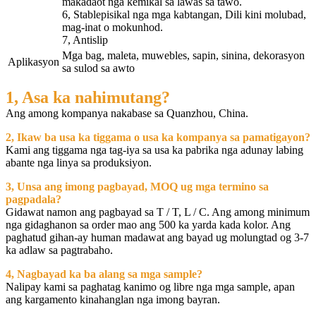
makadaot nga kemikal sa lawas sa tawo.
6, Stablepisikal nga mga kabtangan, Dili kini molubad,
mag-inat o mokunhod.
7, Antislip
Mga bag, maleta, muwebles, sapin, sinina, dekorasyon
Aplikasyon
sa sulod sa awto
1, Asa ka nahimutang?
Ang among kompanya nakabase sa Quanzhou, China.
2, Ikaw ba usa ka tiggama o usa ka kompanya sa pamatigayon?
Kami ang tiggama nga tag-iya sa usa ka pabrika nga adunay labing
abante nga linya sa produksiyon.
3, Unsa ang imong pagbayad, MOQ ug mga termino sa
pagpadala?
Gidawat namon ang pagbayad sa T / T, L / C. Ang among minimum
nga gidaghanon sa order mao ang 500 ka yarda kada kolor. Ang
paghatud gihan-ay human madawat ang bayad ug molungtad og 3-7
ka adlaw sa pagtrabaho.
4, Nagbayad ka ba alang sa mga sample?
Nalipay kami sa paghatag kanimo og libre nga mga sample, apan
ang kargamento kinahanglan nga imong bayran.