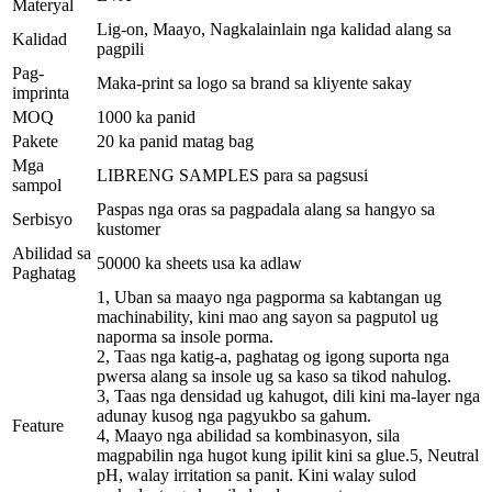
Materyal
Lig-on, Maayo, Nagkalainlain nga kalidad alang sa
Kalidad
pagpili
Pag-
Maka-print sa logo sa brand sa kliyente sakay
imprinta
MOQ
1000 ka panid
Pakete
20 ka panid matag bag
Mga
LIBRENG SAMPLES para sa pagsusi
sampol
Paspas nga oras sa pagpadala alang sa hangyo sa
Serbisyo
kustomer
Abilidad sa
50000 ka sheets usa ka adlaw
Paghatag
1, Uban sa maayo nga pagporma sa kabtangan ug
machinability, kini mao ang sayon ​​sa pagputol ug
naporma sa insole porma.
2, Taas nga katig-a, paghatag og igong suporta nga
pwersa alang sa insole ug sa kaso sa tikod nahulog.
3, Taas nga densidad ug kahugot, dili kini ma-layer nga
adunay kusog nga pagyukbo sa gahum.
Feature
4, Maayo nga abilidad sa kombinasyon, sila
magpabilin nga hugot kung ipilit kini sa glue.5, Neutral
pH, walay irritation sa panit. Kini walay sulod