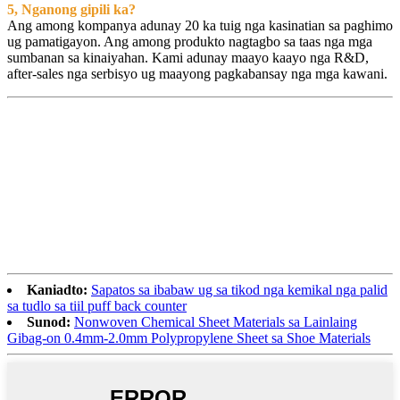
5, Nganong gipili ka?
Ang among kompanya adunay 20 ka tuig nga kasinatian sa paghimo
ug pamatigayon. Ang among produkto nagtagbo sa taas nga mga
sumbanan sa kinaiyahan. Kami adunay maayo kaayo nga R&D,
after-sales nga serbisyo ug maayong pagkabansay nga mga kawani.
Kaniadto:
Sapatos sa ibabaw ug sa tikod nga kemikal nga palid
sa tudlo sa tiil puff back counter
Sunod:
Nonwoven Chemical Sheet Materials sa Lainlaing
Gibag-on 0.4mm-2.0mm Polypropylene Sheet sa Shoe Materials