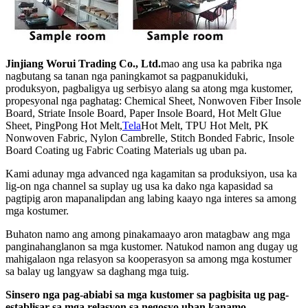
Jinjiang Worui Trading Co., Ltd.
mao ang usa ka pabrika nga
nagbutang sa tanan nga paningkamot sa pagpanukiduki,
produksyon, pagbaligya ug serbisyo alang sa atong mga kustomer,
propesyonal nga paghatag: Chemical Sheet, Nonwoven Fiber Insole
Board, Striate Insole Board, Paper Insole Board, Hot Melt Glue
Sheet, PingPong Hot Melt,
Tela
Hot Melt, TPU Hot Melt, PK
Nonwoven Fabric, Nylon Cambrelle, Stitch Bonded Fabric, Insole
Board Coating ug Fabric Coating Materials ug uban pa.
Kami adunay mga advanced nga kagamitan sa produksiyon, usa ka
lig-on nga channel sa suplay ug usa ka dako nga kapasidad sa
pagtipig aron mapanalipdan ang labing kaayo nga interes sa among
mga kostumer.
Buhaton namo ang among pinakamaayo aron matagbaw ang mga
panginahanglanon sa mga kustomer. Natukod namon ang dugay ug
mahigalaon nga relasyon sa kooperasyon sa among mga kostumer
sa balay ug langyaw sa daghang mga tuig.
Sinsero nga pag-abiabi sa mga kustomer sa pagbisita ug pag-
establisar sa mga relasyon sa negosyo uban kanamo.