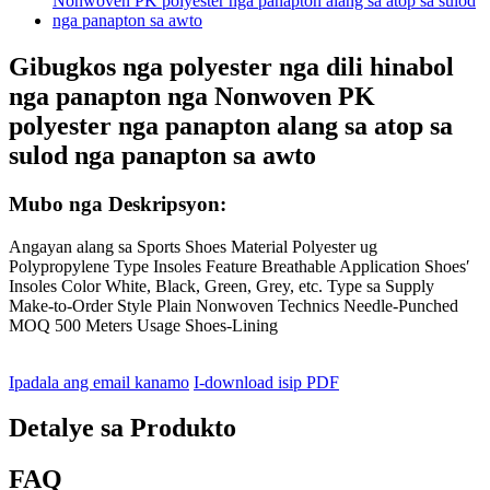
Gibugkos nga polyester nga dili hinabol
nga panapton nga Nonwoven PK
polyester nga panapton alang sa atop sa
sulod nga panapton sa awto
Mubo nga Deskripsyon:
Angayan alang sa Sports Shoes Material Polyester ug
Polypropylene Type Insoles Feature Breathable Application Shoes′
Insoles Color White, Black, Green, Grey, etc. Type sa Supply
Make-to-Order Style Plain Nonwoven Technics Needle-Punched
MOQ 500 Meters Usage Shoes-Lining
Ipadala ang email kanamo
I-download isip PDF
Detalye sa Produkto
FAQ