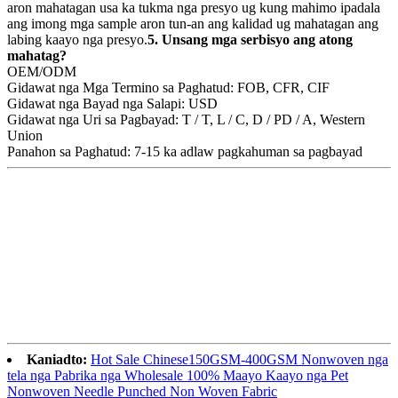
aron mahatagan usa ka tukma nga presyo ug kung mahimo ipadala
ang imong mga sample aron tun-an ang kalidad ug mahatagan ang
labing kaayo nga presyo.
5. Unsang mga serbisyo ang atong
mahatag?
OEM/ODM
Gidawat nga Mga Termino sa Paghatud: FOB, CFR, CIF
Gidawat nga Bayad nga Salapi: USD
Gidawat nga Uri sa Pagbayad: T / T, L / C, D / PD / A, Western
Union
Panahon sa Paghatud: 7-15 ka adlaw pagkahuman sa pagbayad
Kaniadto:
Hot Sale Chinese150GSM-400GSM Nonwoven nga
tela nga Pabrika nga Wholesale 100% Maayo Kaayo nga Pet
Nonwoven Needle Punched Non Woven Fabric