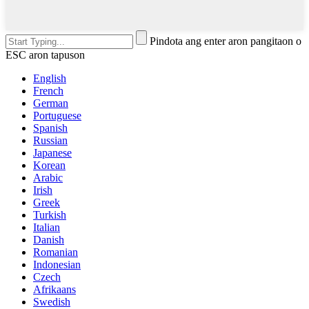
Pindota ang enter aron pangitaon o
ESC aron tapuson
English
French
German
Portuguese
Spanish
Russian
Japanese
Korean
Arabic
Irish
Greek
Turkish
Italian
Danish
Romanian
Indonesian
Czech
Afrikaans
Swedish