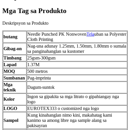
Mga Tag sa Produkto
Deskripsyon sa Produkto
Needle Punched PK Nonwoven
Tela
uban sa Polyester
butang
Cloth Printing
Nag-una adunay 1.25mm, 1.50mm, 1.80mm o sumala
Gibag-on
sa panginahanglan sa kustomer
Timbang
25gsm-300gsm
Lapad
1.37M
MOQ
500 metros
Sumbanan
Pag-imprinta
Mga
Dagum-suntok
teknik
Ingon sa gipakita sa mga litrato o gipahiangay nga
Kolor
logo
LOGO
EUROTEX333 o customized nga logo
Kung kinahanglan nimo kini, makahatag kami
Sampol
kanimo sa among libre nga sample alang sa
pakisayran