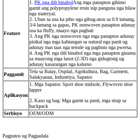
1.
PK nga dili hinabol
Ang mga panapton gihimo
gamit ang polypropylene resin isip panguna nga hilaw
nga materyal.
2. Uban sa usa ka piho nga gibug-aton sa 0.9 lamang,
3/4 lamang sa gapas, PK nonwoven panapton adunay
usa ka fluffy, maayo nga pagbati
Feature
3. Ang PK nga nonwoven nga mga panapton adunay
pisikal nga mga kabtangan sa natural nga panit ug
adunay mas taas nga tensile ug pagbuto nga pwersa.
4. Ang PK nga dili hinabol nga mga panapton ginama
sa maayong mga lanot (2-3D) nga gidugtong ug
adunay kasarangan nga kalumo
Tela sa Balay, Ospital, Agrikultura, Bag, Garment,
Paggamit
Salakyanan, Industriya, Sapatos
1. Mga Sapatos: Sport shoe midsole, Flywoven shoe
lapper
Aplikasyon
2. Kaso ug bag: Mga gamit sa panit, mga strap sa
backpack
Serbisyo
OEM/ODM
Pagputos ug Pagpadala