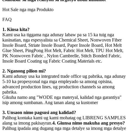
Hot Sale nga mga Produkto
FAQ
1. Kinsa kita?
Kami usa ka tiggama nga adunay labaw pa sa 15 ka tuig nga
kasinatian, nga espesyalista sa Chemical Sheet, Nonwoven Fiber
Insole Board, Striate Insole Board, Paper Insole Board, Hot Melt
Glue Sheet, PingPong Hot Melt, Fabric Hot Melt, TPU Hot Melt,
PK Nonwoven Fabric , Nylon Cambrelle, Stitch Bonded Fabric,
Insole Board Coating ug Fabric Coating Materials etc.
2. Nganong pilion mi?
Kami adunay usa ka integrated trade office ug pabrika, nga adunay
5-10 ka propesyonal nga mga empleyado sa among opisina,
advanced production lines, ug production channels sa among
pabrika.
Gikuha namo ang "WODE nga materyal, kalidad nga garantiya"
isip among sumbanan. Ang tanan alang sa kustomer
3. Unsaon nimo pagsusi ang kalidad?
Palihog kontaka kami ug kami mohatag og LIBRENG SAMPLES
alang sa imong pakisayran.
4. Giunsa nimo makuha ang presyo?
Palihug ipadala ang dugang nga mga detalye sa imong mga detalye