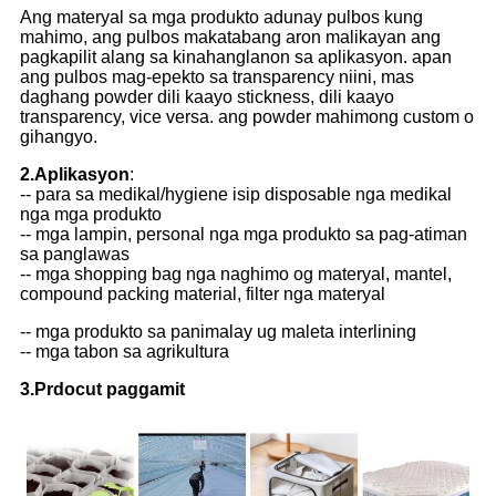
Ang materyal sa mga produkto adunay pulbos kung
mahimo, ang pulbos makatabang aron malikayan ang
pagkapilit alang sa kinahanglanon sa aplikasyon. apan
ang pulbos mag-epekto sa transparency niini, mas
daghang powder dili kaayo stickness, dili kaayo
transparency, vice versa. ang powder mahimong custom o
gihangyo.
2.Aplikasyon
:
-- para sa medikal/hygiene isip disposable nga medikal
nga mga produkto
-- mga lampin, personal nga mga produkto sa pag-atiman
sa panglawas
-- mga shopping bag nga naghimo og materyal, mantel,
compound packing material, filter nga materyal
-- mga produkto sa panimalay ug maleta interlining
-- mga tabon sa agrikultura
3.Prdocut paggamit