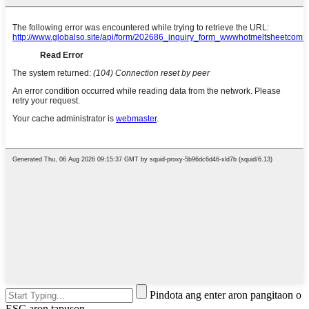
Pindota ang enter aron pangitaon o
ESC aron tapuson