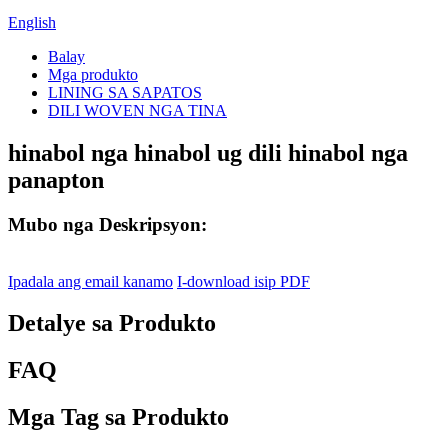
English
Balay
Mga produkto
LINING SA SAPATOS
DILI WOVEN NGA TINA
hinabol nga hinabol ug dili hinabol nga
panapton
Mubo nga Deskripsyon:
Ipadala ang email kanamo
I-download isip PDF
Detalye sa Produkto
FAQ
Mga Tag sa Produkto