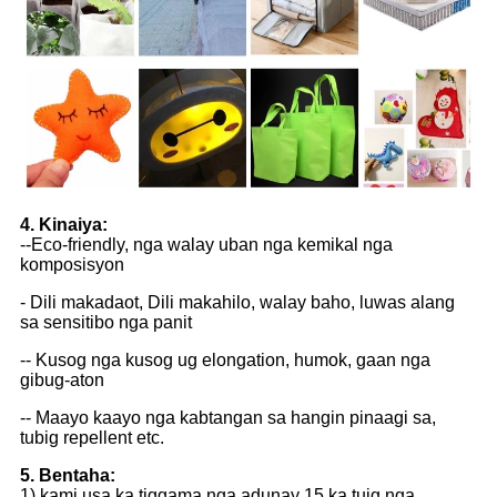
4. Kinaiya:
--Eco-friendly, nga walay uban nga kemikal nga
komposisyon
- Dili makadaot, Dili makahilo, walay baho, luwas alang
sa sensitibo nga panit
-- Kusog nga kusog ug elongation, humok, gaan nga
gibug-aton
-- Maayo kaayo nga kabtangan sa hangin pinaagi sa,
tubig repellent etc.
5. Bentaha:
1) kami usa ka tiggama nga adunay 15 ka tuig nga