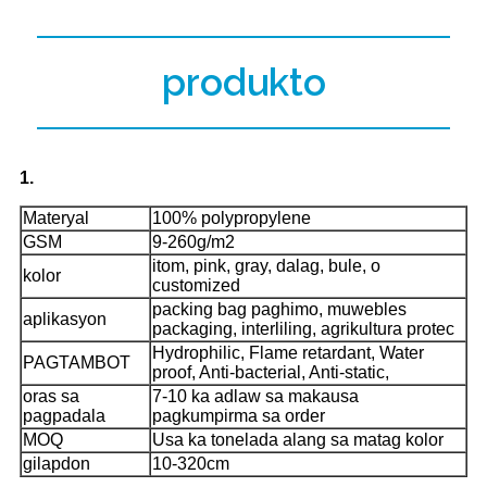
produkto
1.
Materyal
100% polypropylene
GSM
9-260g/m2
itom, pink, gray, dalag, bule, o
kolor
customized
packing bag paghimo, muwebles
aplikasyon
packaging, interliling, agrikultura protec
Hydrophilic, Flame retardant, Water
PAGTAMBOT
proof, Anti-bacterial, Anti-static,
oras sa
7-10 ka adlaw sa makausa
pagpadala
pagkumpirma sa order
MOQ
Usa ka tonelada alang sa matag kolor
gilapdon
10-320cm