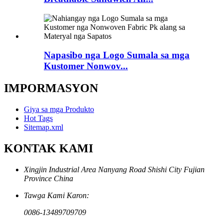
Napasibo nga Logo Sumala sa mga
Kustomer Nonwov...
IMPORMASYON
Giya sa mga Produkto
Hot Tags
Sitemap.xml
KONTAK KAMI
Xingjin Industrial Area Nanyang Road Shishi City Fujian
Province China
Tawga Kami Karon:
0086-13489709709