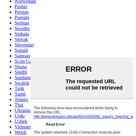
Norwegian
Pashto
Persian
Punjabi
Serbian
Sesotho
Sinhala
Slovak
Slovenian
Somali
Samoan
Scots Gaelic
Shona
Sindhi
Sundanese
Swahili
Tajik
Tamil
Telugu
Thai
Ukrainian
Urdu
Uzbek
Vietnamese
Welsh