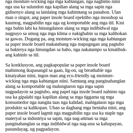
nga moisture-wicking nga mga kabtangan, nga naghimo niini
nga usa ka sulundon nga kapilian alang sa mga sapin nga
gidisenyo alang sa lainlaing mga kahimtang sa panahon. Ulan
man o singot, ang paper insole board epektibo nga mosuhop sa
kaumog, magpabilin nga uga ug komportable ang mga tiil. Kini
nga bahin labi ka hinungdanon alang sa mga indibidwal nga
nagpuyo sa umog nga mga klima o nakigbahin sa mga kalihokan
sa gawas. Dugang pa, ang moisture-wicking nga mga kabtangan
sa paper insole board makatabang nga mapugngan ang pagtubo
sa bakterya nga hinungdan sa baho, nga nakatampo sa kinatibuk-
ang kahinlo sa tiil.
Sa konklusyon, ang pagkapopular sa paper insole board
mahimong ikapasangil sa gaan, lig-on, ug breathable nga
kinaiyahan niini, ingon man ang eco-friendly ug moisture-
wicking nga mga kabtangan niini. Samtang ang panginahanglan
alang sa komportable ug malungtaron nga mga sapin
nagpadayon sa pagtubo, ang papel nga insole board nahimo nga
usa ka gipalabi nga kapilian alang sa mga tiggama ug mga
konsumedor nga nangita taas nga kalidad, mahigalaon nga mga
produkto sa kalikopan. Uban sa daghang mga bentaha niini, ang
paper insole board lagmit nga magpabilin nga usa ka staple nga
materyal sa industriya sa sapin, nga nag-atiman sa mga
panginahanglan sa mga indibidwal nga nag-una sa kahupayan,
pasundayag, ug pagpadayon.