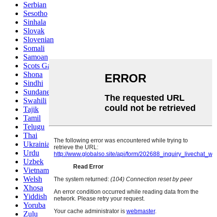
Serbian
Sesotho
Sinhala
Slovak
Slovenian
Somali
Samoan
Scots Gaelic
Shona
Sindhi
Sundanese
Swahili
Tajik
Tamil
Telugu
Thai
Ukrainian
Urdu
Uzbek
Vietnamese
Welsh
Xhosa
Yiddish
Yoruba
Zulu