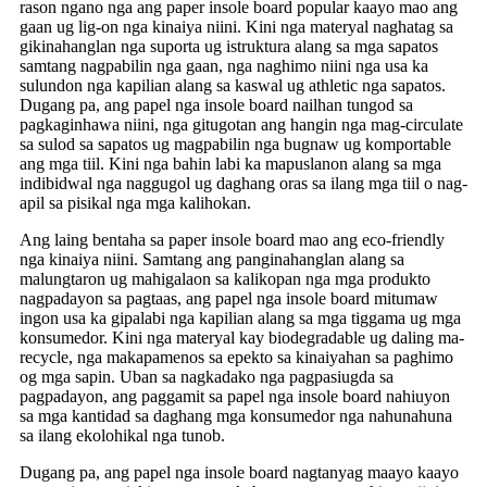
rason ngano nga ang paper insole board popular kaayo mao ang
gaan ug lig-on nga kinaiya niini. Kini nga materyal naghatag sa
gikinahanglan nga suporta ug istruktura alang sa mga sapatos
samtang nagpabilin nga gaan, nga naghimo niini nga usa ka
sulundon nga kapilian alang sa kaswal ug athletic nga sapatos.
Dugang pa, ang papel nga insole board nailhan tungod sa
pagkaginhawa niini, nga gitugotan ang hangin nga mag-circulate
sa sulod sa sapatos ug magpabilin nga bugnaw ug komportable
ang mga tiil. Kini nga bahin labi ka mapuslanon alang sa mga
indibidwal nga naggugol ug daghang oras sa ilang mga tiil o nag-
apil sa pisikal nga mga kalihokan.
Ang laing bentaha sa paper insole board mao ang eco-friendly
nga kinaiya niini. Samtang ang panginahanglan alang sa
malungtaron ug mahigalaon sa kalikopan nga mga produkto
nagpadayon sa pagtaas, ang papel nga insole board mitumaw
ingon usa ka gipalabi nga kapilian alang sa mga tiggama ug mga
konsumedor. Kini nga materyal kay biodegradable ug daling ma-
recycle, nga makapamenos sa epekto sa kinaiyahan sa paghimo
og mga sapin. Uban sa nagkadako nga pagpasiugda sa
pagpadayon, ang paggamit sa papel nga insole board nahiuyon
sa mga kantidad sa daghang mga konsumedor nga nahunahuna
sa ilang ekolohikal nga tunob.
Dugang pa, ang papel nga insole board nagtanyag maayo kaayo